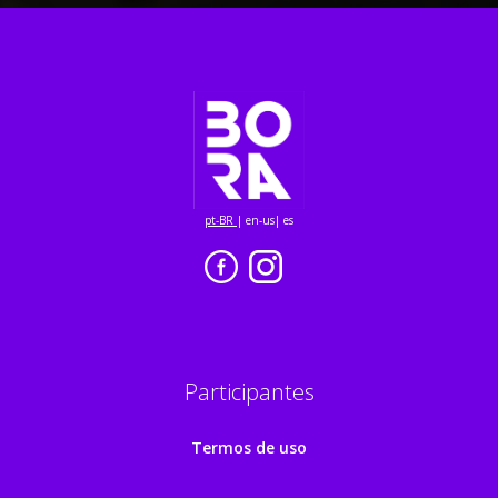
pt-BR
|
en-us
|
es
Participantes
Termos de uso